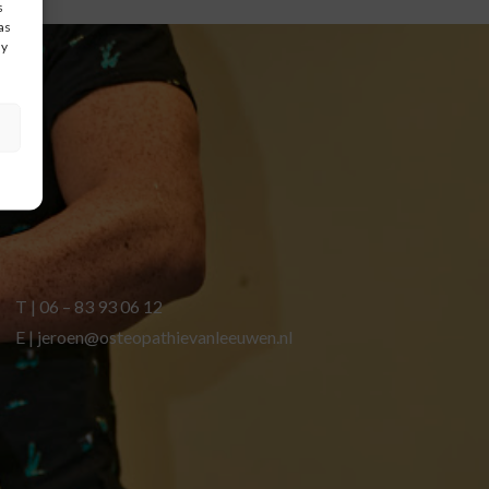
s
as
ay
T | 06 – 83 93 06 12
E | jeroen@osteopathievanleeuwen.nl