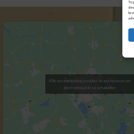
To 
dev
bro
adv
Klik om marketing cookies te accepteren en
deze inhoud in te schakelen