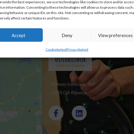
provide the best experiences, we use technologies like cookies to store and/or acces
ice information. Consenting to these technologies will allow us to process data such 
wsing behavior or unique IDs on this site. Not consenting or withdrawing consent, m
ersely affect certain features and functions.
Accept
Deny
View preferences
Cookiebeleid
Privacybeleid
Prinses Irenelaan 347
2285 GA Rijswijk