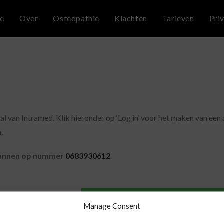
e
Over
Osteopathie
Klachten
Tarieven
Pri
l van Intramed. Klik hieronder op ‘Log in’ voor het maken van een
.
 plannen op nummer
0683930612
Nog geen account? Inschrijven kan hi
Manage Consent